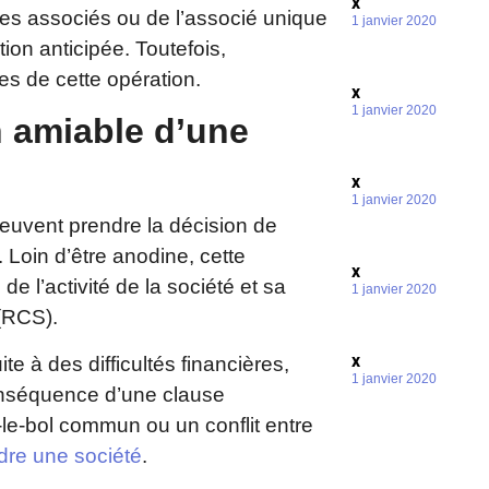
x
des associés ou de l’associé unique
1 janvier 2020
ion anticipée. Toutefois,
ues de cette opération.
x
1 janvier 2020
n amiable d’une
x
1 janvier 2020
peuvent prendre la décision de
 Loin d’être anodine, cette
x
de l’activité de la société et sa
1 janvier 2020
 (RCS).
x
te à des difficultés financières,
1 janvier 2020
onséquence d’une clause
as-le-bol commun ou un conflit entre
dre une société
.